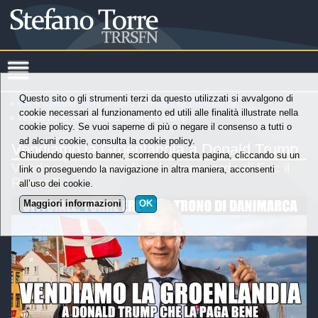
Questo sito o gli strumenti terzi da questo utilizzati si avvalgono di
»
Chi è Stefano Torre
»
Torre Principe di Danimarca
cookie necessari al funzionamento ed utili alle finalità illustrate nella
» Vendiamo la Groenlandia a Donald Trump
cookie policy. Se vuoi saperne di più o negare il consenso a tutti o
ad alcuni cookie, consulta la cookie policy.
Vendiamo la Groenlandia a Donald Trump
Chiudendo questo banner, scorrendo questa pagina, cliccando su un
Vendere o non vendere la terra verde di Eric il
link o proseguendo la navigazione in altra maniera, acconsenti
Rosso?
all’uso dei cookie.
Maggiori informazioni
OK