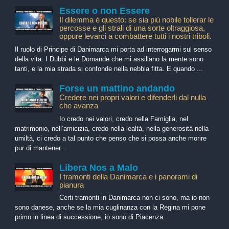
Essere o non Essere
Il dilemma è questo: se sia più nobile tollerar le
percosse e gli strali di una sorte oltraggiosa,
oppure levarci a combattere tutti i nostri triboli.
Il ruolo di Principe di Danimarca mi porta ad interrogarmi sul senso
della vita. I Dubbi e le Domande che mi assillano la mente sono
tanti, e la mia strada si confonde nella nebbia fitta. E quando ...
Forse un mattino andando
Credere nei propri valori e difenderli dal nulla
che avanza
Io credo nei valori, credo nella Famiglia, nel
matrimonio, nell’amicizia, credo nella lealtà, nella generosità nella
umiltà, ci credo a tal punto che penso che si possa anche morire
pur di mantener...
Libera Nos a Malo
I tramonti della Danimarca e i panorami di
pianura
Certi tramonti in Danimarca non ci sono, ma io non
sono danese, anche se la mia cuglinanza con la Regina mi pone
primo in linea di successione, io sono di Piacenza.