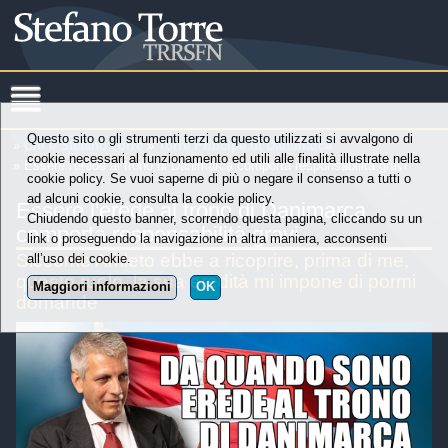
Questo sito o gli strumenti terzi da questo utilizzati si avvalgono di
»
Chi è Stefano Torre
»
Torre Principe di Danimarca
cookie necessari al funzionamento ed utili alle finalità illustrate nella
» Essere l'erede al trono di Danimarca comporta responsabilità gravi
cookie policy. Se vuoi saperne di più o negare il consenso a tutti o
ad alcuni cookie, consulta la cookie policy.
Essere l'erede al trono di Danimarca
Chiudendo questo banner, scorrendo questa pagina, cliccando su un
comporta responsabilità gravi
link o proseguendo la navigazione in altra maniera, acconsenti
Siccome Amleto ebbe a ricoprire, prima di me,
all’uso dei cookie.
questo ruolo, la sua eredità mi impone di pormi
Maggiori informazioni
OK
domande