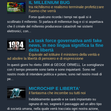
IL MILLENIUM BUG
tra nichilismo e realismo terminale profetizzare
l’uomo che verrà
Forse qualcuno ricorda i tempi nei quali si è
scollinato il millennio. Si parlava di millenniun bug e ci si aspettava
che il crinale del millennio producesse catastrofi nei sistemi
elettronici, con...
La task force governativa anti fake
news, in neo lingua significa la fine
della libertà
Equivale ad istituire il ministero della verità e
ad abolire la libertà di pensiero e di espressione
In questi giorni ho riletto 1984 di GEOGE ORWELL. Le somiglianze
con il tempo presente sono tante e sono inquietanti. Sono nel
nostro modo di intendere politica e potere, sono nel nostro modi di
pe...
MICROCHIP E LIBERTA'
il fantasma che incombe su tutti noi
Indubbiamente quando e se sarà impiantato su
ognuno di noi, segnerà il passaggio ad un altro tipo
di società umana, nella quale verrà tracciata ogni nostra azione,