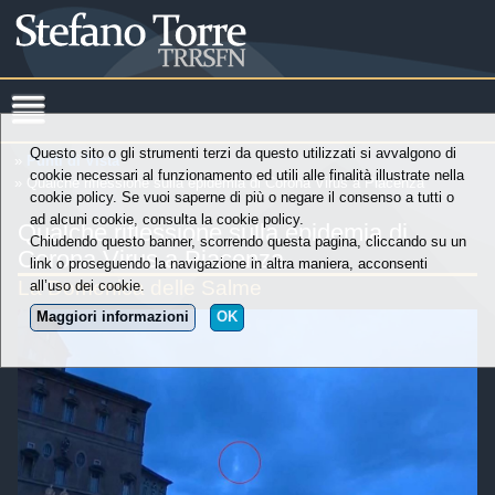
Questo sito o gli strumenti terzi da questo utilizzati si avvalgono di
»
Punti di Vista
cookie necessari al funzionamento ed utili alle finalità illustrate nella
» Qualche riflessione sulla epidemia di Corona Virus a Piacenza
cookie policy. Se vuoi saperne di più o negare il consenso a tutti o
ad alcuni cookie, consulta la cookie policy.
Qualche riflessione sulla epidemia di
Chiudendo questo banner, scorrendo questa pagina, cliccando su un
Corona Virus a Piacenza
link o proseguendo la navigazione in altra maniera, acconsenti
La Domenica delle Salme
all’uso dei cookie.
Maggiori informazioni
OK