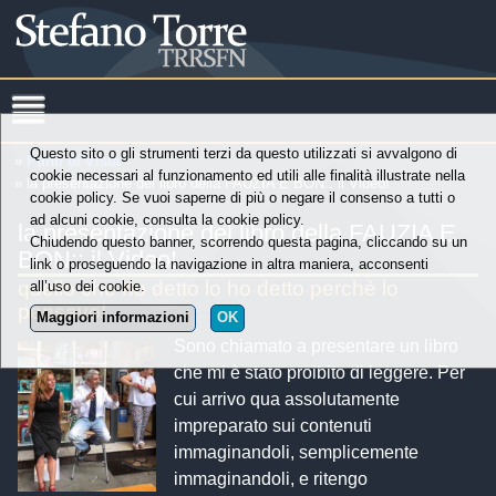
Questo sito o gli strumenti terzi da questo utilizzati si avvalgono di
»
Punti di Vista
cookie necessari al funzionamento ed utili alle finalità illustrate nella
» la presentazione del libro della FAUZIA E BON:: il Video!
cookie policy. Se vuoi saperne di più o negare il consenso a tutti o
ad alcuni cookie, consulta la cookie policy.
la presentazione del libro della FAUZIA E
Chiudendo questo banner, scorrendo questa pagina, cliccando su un
BON:: il Video!
link o proseguendo la navigazione in altra maniera, acconsenti
quello che ho detto lo ho detto perchè lo
all’uso dei cookie.
pensavo!
Maggiori informazioni
OK
Sono chiamato a presentare un libro
che mi è stato proibito di leggere. Per
cui arrivo qua assolutamente
impreparato sui contenuti
immaginandoli, semplicemente
immaginandoli, e ritengo