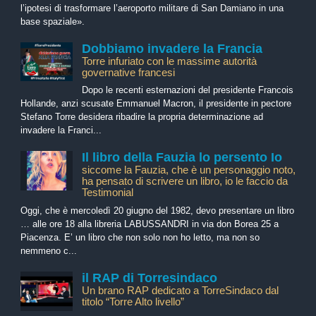
l’ipotesi di trasformare l’aeroporto militare di San Damiano in una
base spaziale».
Dobbiamo invadere la Francia
Torre infuriato con le massime autorità
governative francesi
Dopo le recenti esternazioni del presidente Francois
Hollande, anzi scusate Emmanuel Macron, il presidente in pectore
Stefano Torre desidera ribadire la propria determinazione ad
invadere la Franci...
Il libro della Fauzia lo persento Io
siccome la Fauzia, che è un personaggio noto,
ha pensato di scrivere un libro, io le faccio da
Testimonial
Oggi, che è mercoledì 20 giugno del 1982, devo presentare un libro
… alle ore 18 alla libreria LABUSSANDRI in via don Borea 25 a
Piacenza. E’ un libro che non solo non ho letto, ma non so
nemmeno c...
il RAP di Torresindaco
Un brano RAP dedicato a TorreSindaco dal
titolo “Torre Alto livello”