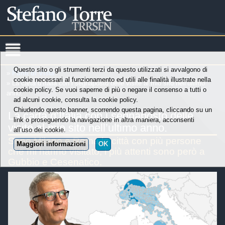
Questo sito o gli strumenti terzi da questo utilizzati si avvalgono di
»
Punti di Vista
cookie necessari al funzionamento ed utili alle finalità illustrate nella
» La carta d’Italia con i segnaposto delle visite al mio sito nell’ultimo
cookie policy. Se vuoi saperne di più o negare il consenso a tutti o
anno.
ad alcuni cookie, consulta la cookie policy.
Chiudendo questo banner, scorrendo questa pagina, cliccando su un
La carta d’Italia con i segnaposto delle
link o proseguendo la navigazione in altra maniera, acconsenti
visite al mio sito nell’ultimo anno.
all’uso dei cookie.
Sono Milano e Roma le città con più persone
Maggiori informazioni
OK
che mi hanno visitato, i più attenti sono però a
Gubbio e Cesenatico.