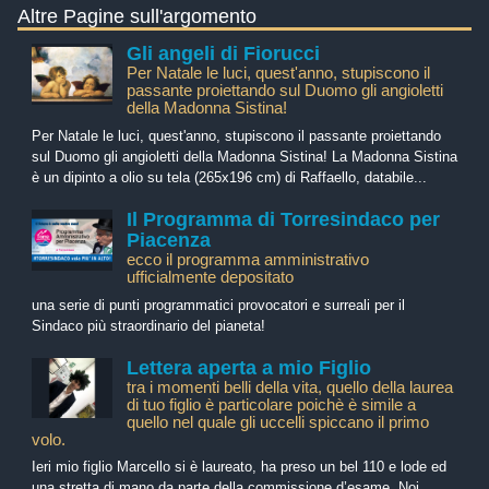
Altre Pagine sull'argomento
Gli angeli di Fiorucci
Per Natale le luci, quest'anno, stupiscono il
passante proiettando sul Duomo gli angioletti
della Madonna Sistina!
Per Natale le luci, quest'anno, stupiscono il passante proiettando
sul Duomo gli angioletti della Madonna Sistina! La Madonna Sistina
è un dipinto a olio su tela (265x196 cm) di Raffaello, databile...
Il Programma di Torresindaco per
Piacenza
ecco il programma amministrativo
ufficialmente depositato
una serie di punti programmatici provocatori e surreali per il
Sindaco più straordinario del pianeta!
Lettera aperta a mio Figlio
tra i momenti belli della vita, quello della laurea
di tuo figlio è particolare poichè è simile a
quello nel quale gli uccelli spiccano il primo
volo.
Ieri mio figlio Marcello si è laureato, ha preso un bel 110 e lode ed
una stretta di mano da parte della commissione d’esame. Noi