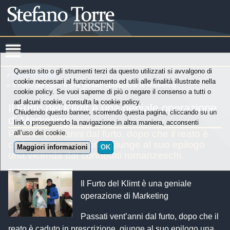
Questo sito o gli strumenti terzi da questo utilizzati si avvalgono di
»
Punti di Vista
cookie necessari al funzionamento ed utili alle finalità illustrate nella
» Il Furto del Klimt è una geniale operazione di Marketing
cookie policy. Se vuoi saperne di più o negare il consenso a tutti o
ad alcuni cookie, consulta la cookie policy.
Il Furto del Klimt è una geniale operazione
Chiudendo questo banner, scorrendo questa pagina, cliccando su un
di Marketing
link o proseguendo la navigazione in altra maniera, acconsenti
Passati vent’anni dal furto, dopo che il reato è
all’uso dei cookie.
caduto in prescrizione, giunge al suo epilogo
Maggiori informazioni
OK
una vicenda dai connotati romanzeschi.
Il Furto del Klimt è una geniale
operazione di Marketing
Passati vent’anni dal furto, dopo che il
reato è caduto in prescrizione, giunge al suo epilogo una