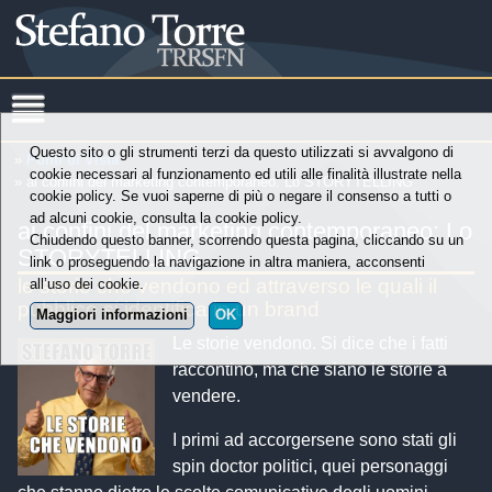
Questo sito o gli strumenti terzi da questo utilizzati si avvalgono di
»
Punti di Vista
cookie necessari al funzionamento ed utili alle finalità illustrate nella
» ai confini del marketing contemporaneo: Lo STORYTELLING
cookie policy. Se vuoi saperne di più o negare il consenso a tutti o
ad alcuni cookie, consulta la cookie policy.
ai confini del marketing contemporaneo: Lo
Chiudendo questo banner, scorrendo questa pagina, cliccando su un
STORYTELLING
link o proseguendo la navigazione in altra maniera, acconsenti
le storie che vendono ed attraverso le quali il
all’uso dei cookie.
pubblico si identifica in un brand
Maggiori informazioni
OK
Le storie vendono. Si dice che i fatti
raccontino, ma che siano le storie a
vendere.
I primi ad accorgersene sono stati gli
spin doctor politici, quei personaggi