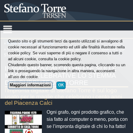
Questo sito o gli strumenti terzi da questo utilizzati si avvalgono di
»
Punti di Vista
»
Nostalgia
cookie necessari al funzionamento ed utili alle finalità illustrate nella
» IL PIACENZA CALCIO METTE SULLE MAGLIE CELEBRATIVE LO
cookie policy. Se vuoi saperne di più o negare il consenso a tutti o
STEMMA DEL SUBBUTEO DI TORRE
ad alcuni cookie, consulta la cookie policy.
Chiudendo questo banner, scorrendo questa pagina, cliccando su un
IL PIACENZA CALCIO METTE SULLE
link o proseguendo la navigazione in altra maniera, acconsenti
MAGLIE CELEBRATIVE LO STEMMA
all’uso dei cookie.
DEL SUBBUTEO DI TORRE
Maggiori informazioni
OK
l'impronta digitale di Stefano Torre è sul logo
usato per le maglie che celebrano i cento anni
del Piacenza Calci
Ogni grafo, ogni prodotto grafico, che
sia fatto al computer o meno, porta con
se l’impronta digitale di chi lo ha fatto!