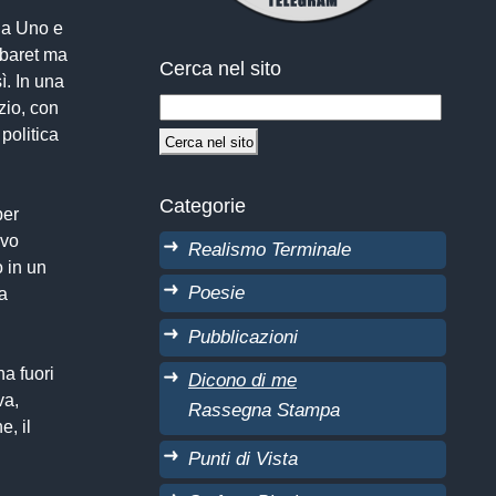
ula Uno e
abaret ma
Cerca nel sito
ì. In una
zio, con
politica
Categorie
per
evo
Realismo Terminale
o in un
Poesie
 a
Pubblicazioni
na fuori
Dicono di me
va,
Rassegna Stampa
e, il
Punti di Vista