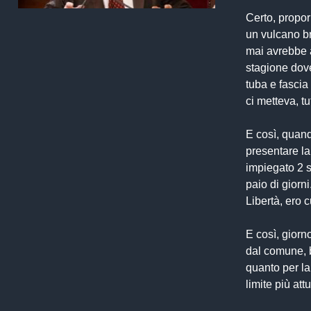
Certo, propor
un vulcano br
mai avrebbe av
stagione dove
tuba e fascia 
ci metteva, tu
E così, quand
presentare l
impiegato 2 s
paio di giorn
Libertà, ero c
E così, giorn
dal comune, b
quanto per la
limite più attu