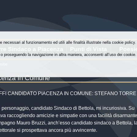
e necessari al funzionamento ed utili alle finalità illustrate nella cookie polic
rre Sindaco a Piacenza
Punti di Vista
Poesi
o proseguendo la navigazione in altra maniera, acconsenti all’uso dei cookie.
omune
iacenza In Comune
UFFI CANDIDATO PIACENZA IN COMUNE: STEFANO TORRE
 personaggio, candidato Sindaco di Bettola, mi incuriosiva. Su
a raccogliendo amicizie e simpatie con una facilità disarmante
ompagno Mauro Bruzzi, anch’esso candidato sindaco a Bettola, l
ttorale si prospettava ancora più avvincente.