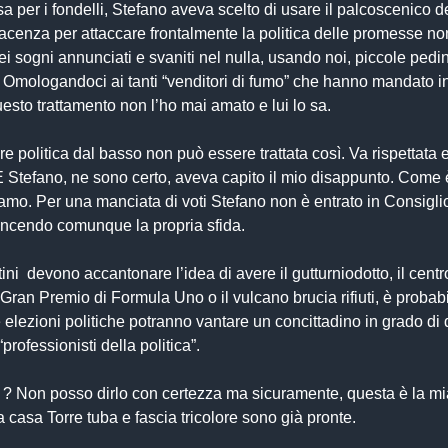
sa per i fondelli, Stefano aveva scelto di usare il palcoscenico d
iacenza per attaccare frontalmente la politica delle promesse no
i sogni annunciati e svaniti nel nulla, usando noi, piccole ped
 Omologandoci ai tanti “venditori di fumo” che hanno mandato i
questo trattamento non l’ho mai amato e lui lo sa.
are politica dal basso non può essere trattata così. Va rispettata 
 Stefano, ne sono certo, aveva capito il mio disappunto. Come 
amo. Per una manciata di voti Stefano non è entrato in Consigli
ncendo comunque la propria sfida.
tini devono accantonare l’idea di avere il gutturniodotto, il centr
l Gran Premio di Formula Uno o il vulcano brucia rifiuti, è probab
 elezioni politiche potranno vantare un concittadino in grado di d
“professionisti della politica”.
 ? Non posso dirlo con certezza ma sicuramente, questa è la mi
 casa Torre tuba e fascia tricolore sono già pronte.