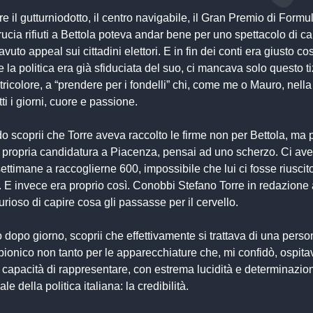
re il gutturniodotto, il centro navigabile, il Gran Premio di Form
ucia rifiuti a Bettola poteva andar bene per uno spettacolo di c
uto appeal sui cittadini elettori. E in fin dei conti era giusto cos
 la politica era già sfiduciata del suo, ci mancava solo questo ti
tricolore, a “prendere per i fondelli” chi, come me o Mauro, nella 
tti i giorni, cuore e passione.
o scoprii che Torre aveva raccolto le firme non per Bettola, ma 
a propria candidatura a Piacenza, pensai ad uno scherzo. Ci av
ettimane a raccoglierne 600, impossibile che lui ci fosse riuscit
i. E invece era proprio così. Conobbi Stefano Torre in redazione
urioso di capire cosa gli passasse per il cervello.
o dopo giorno, scoprii che effettivamente si trattava di una perso
ionico non tanto per le apparecchiature che, mi confidò, ospita
 capacità di rappresentare, con estrema lucidità e determinazion
ale della politica italiana: la credibilità.