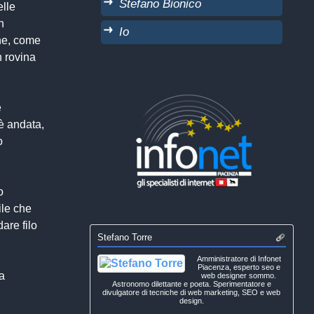
Stefano Bionico
elle
n
Io
ine, come
n rovina
e
è andata,
o
o
ile che
are filo
Stefano Torre
Amministratore di Infonet
Piacenza, esperto seo e
a
web designer sommo.
Astronomo dilettante e poeta. Sperimentatore e
divulgatore di tecniche di web marketing, SEO e web
design.