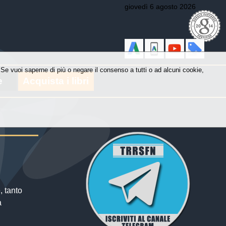
giovedì 6 agosto 2026
y. Se vuoi saperne di più o negare il consenso a tutti o ad alcuni cookie,
e
Acquista i libri
, tanto
a